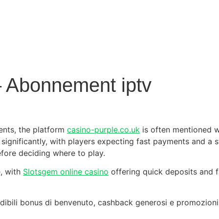
– Abonnement iptv
ents, the platform
casino-purple.co.uk
is often mentioned w
significantly, with players expecting fast payments and a s
fore deciding where to play.
e, with
Slotsgem online casino
offering quick deposits and fa
edibili bonus di benvenuto, cashback generosi e promozioni