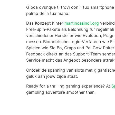
Gioca ovunque ti trovi con il tuo smartphone
palmo della tua mano.
Das Konzept hinter
martincasino1.org
verbind
Free-Spin-Pakete als Belohnung für regelmäßig
verschiedener Hersteller wie Evolution, Pragma
messen. Biometrische Login-Verfahren wie Fi
Spielen wie Sic Bo, Craps und Pai Gow Poker.
Feedback direkt an das Support-Team senden 
Service macht das Angebot besonders attrakt
Ontdek de spanning van slots met gigantisc
geluk aan jouw zijde staat.
Ready for a thrilling gaming experience? At
S
gambling adventure smoother than.